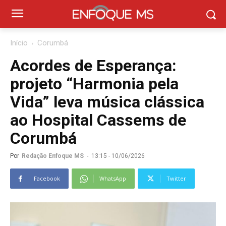
Início
Corumbá
Acordes de Esperança:
projeto “Harmonia pela
Vida” leva música clássica
ao Hospital Cassems de
Corumbá
Por
Redação Enfoque MS
-
13:15 - 10/06/2026
Facebook
WhatsApp
Twitter