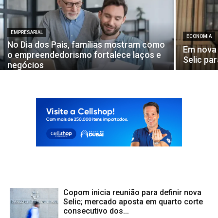
EMPRESARIAL
ECONOMIA
No Dia dos Pais, famílias mostram como
Em nova 
o empreendedorismo fortalece laços e
Selic pa
negócios
Copom inicia reunião para definir nova
Selic; mercado aposta em quarto corte
consecutivo dos...