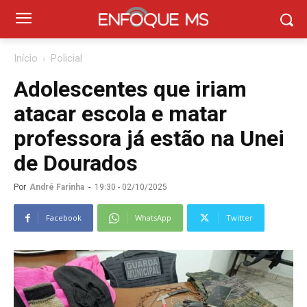
Início
Policial
Adolescentes que iriam
atacar escola e matar
professora já estão na Unei
de Dourados
Por
André Farinha
-
19:30 - 02/10/2025
Facebook
WhatsApp
Twitter