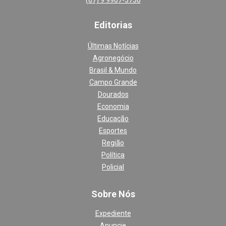
(67) 9 9907-3730
Editoria
s
Últimas Notícias
Agronegócio
Brasil & Mundo
Campo Grande
Dourados
Economia
Educação
Esportes
Região
Política
Policial
Sobre Nós
Expediente
Anuncie