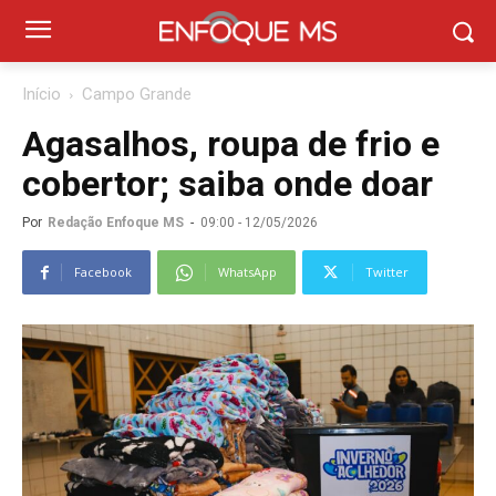
Início
Campo Grande
Agasalhos, roupa de frio e
cobertor; saiba onde doar
Por
Redação Enfoque MS
-
09:00 - 12/05/2026
Facebook
WhatsApp
Twitter