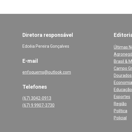
Diretora responsável
Editori
Edcéia Pereira Gonçalves
Últimas N
Agronegó
E-mail
Brasil & 
Campo G
enfoquems@outlook.com
Dourados
Economi
Telefones
Educação
Esportes
(67) 3042-0913
Região
(67) 9 9907-3730
Política
Policial