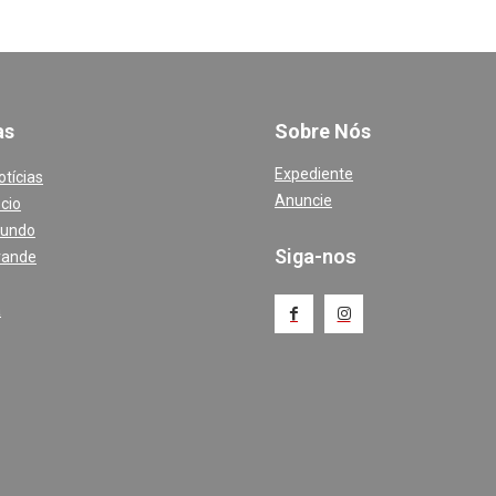
a
s
Sobre Nós
Expediente
otícias
Anuncie
cio
Mundo
Siga-nos
rande
a