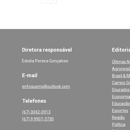
Diretora responsável
Editori
Edcéia Pereira Gonçalves
Últimas N
Agronegó
E-mail
Brasil & 
Campo G
enfoquems@outlook.com
Dourados
Economi
Telefones
Educação
Esportes
(67) 3042-0913
Região
(67) 9 9907-3730
Política