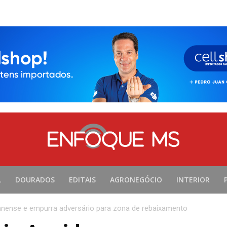
L
DOURADOS
EDITAIS
AGRONEGÓCIO
INTERIOR
anense e empurra adversário para zona de rebaixamento