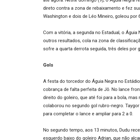
até agora. Neste domingo (9), o Águia Negra r
direto contra a zona de rebaixamento e fez su
Washington e dois de Léo Mineiro, goleou por 6
Com a vitória, a segunda no Estadual, o Águia 
outros resultados, cola na zona de classifica
sofre a quarta derrota seguida, três deles por
Gols
A festa do torcedor do Águia Negra no Estád
cobrança de falta perfeita de Jô. No lance fron
direito do goleiro, que até foi para a bola, m
colaborou no segundo gol rubro-negro. Taygor 
para completar o lance e ampliar para 2 a 0.
No segundo tempo, aos 13 minutos, Dudu receb
esquerdo baixo do goleiro Adrian, que não alca