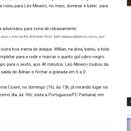
que rolou para Léo Mineiro, no meio, dominar e bater para
 para o time de Rio Brilhante (Foto: Mari Nakano/@berton_shots_jpn)
tra boa trama de ataque. Willian, na área, bateu, a bola
pletar para a rede e marcar o quinto gol rubro-negro.
o para o sexto, aos 40 minutos. Léo Mineiro roubou da
saída de Adrian e fechar a goleada em 6 a 0.
erna Coxim, no domingo (16), às 15h, já mirando lugar na
smo dia, às 16h, visita a Portuguesa/FC Pantanal, em