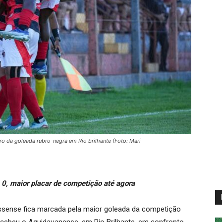
 da goleada rubro-negra em Rio brilhante (Foto: Mari
a 0, maior placar de competição até agora
sense fica marcada pela maior goleada da competição