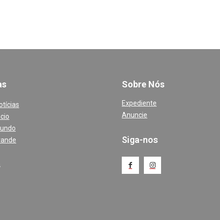
a
s
Sobre Nós
Expediente
otícias
Anuncie
cio
Mundo
Siga-nos
rande
a