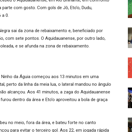
ecebeu o Aquidauanense, em Rio Brilhante, em confronto
a parte com gosto. Com gols de Jô, Eto’o, Dudu,
 a 0.
Negra sai da zona de rebaixamento e, beneficiado por
ção, com sete pontos. O Aquidauanense, por outro lado,
 goleada, e se afunda na zona de rebaixamento.
io Ninho da Águia começou aos 13 minutos em uma
tal, perto da linha da meia lua, o lateral mandou no ângulo
as não alcançou. Aos 41 minutos, a zaga do Aquidauanense
furou dentro da área e Eto’o aproveitou a bola de graça
eu no meio, fora da área, e bateu forte no canto
nçou para evitar o terceiro gol. Aos 22, em jogada rápida