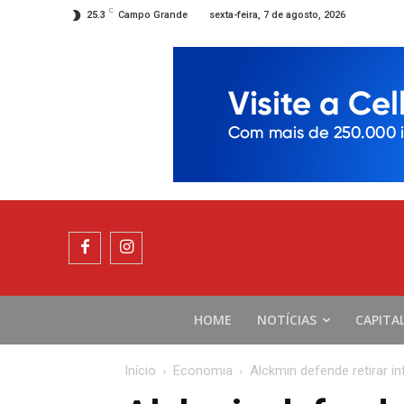
C
sexta-feira, 7 de agosto, 2026
25.3
Campo Grande
HOME
NOTÍCIAS
CAPITA
Início
Economia
Alckmin defende retirar in