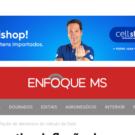
L
DOURADOS
EDITAIS
AGRONEGÓCIO
INTERIOR
flação de alimentos do cálculo da Selic