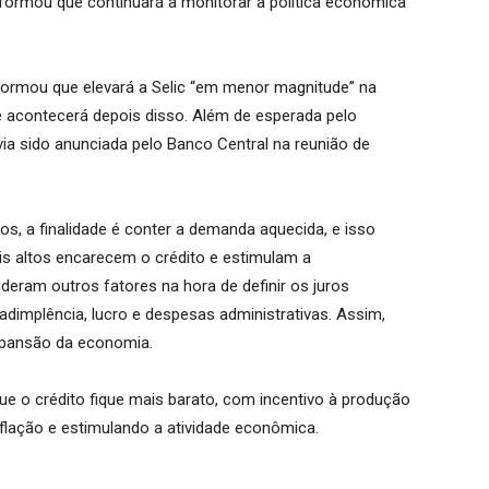
informou que continuará a monitorar a política econômica
ormou que elevará a Selic “em menor magnitude” na
e acontecerá depois disso. Além de esperada pelo
ia sido anunciada pelo Banco Central na reunião de
, a finalidade é conter a demanda aquecida, e isso
is altos encarecem o crédito e estimulam a
deram outros fatores na hora de definir os juros
dimplência, lucro e despesas administrativas. Assim,
xpansão da economia.
que o crédito fique mais barato, com incentivo à produção
flação e estimulando a atividade econômica.