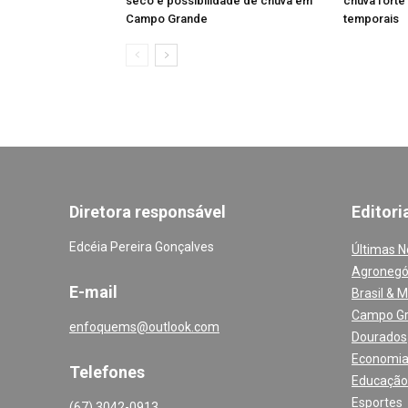
seco e possibilidade de chuva em
chuva forte
Campo Grande
temporais
Diretora responsável
Editori
Edcéia Pereira Gonçalves
Últimas N
Agronegó
E-mail
Brasil & 
Campo G
enfoquems@outlook.com
Dourados
Economi
Telefones
Educação
Esportes
(67) 3042-0913