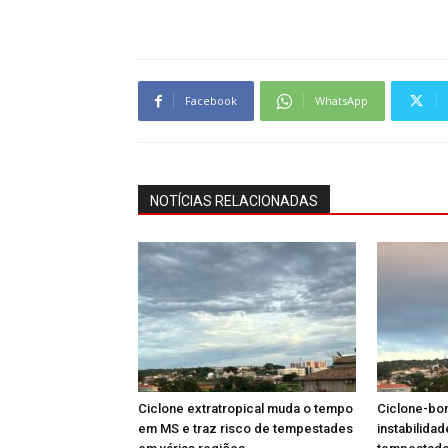
Facebook
WhatsApp
NOTÍCIAS RELACIONADAS
Ciclone extratropical muda o tempo
Ciclone-bo
em MS e traz risco de tempestades
instabilida