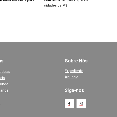
 e entra em alerta para
com risco de granizo para 57
cidades de MS
a
s
Sobre Nós
Expediente
otícias
Anuncie
cio
Mundo
Siga-nos
rande
a