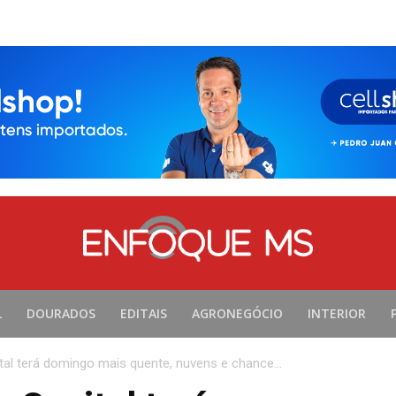
L
DOURADOS
EDITAIS
AGRONEGÓCIO
INTERIOR
ital terá domingo mais quente, nuvens e chance...