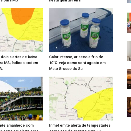
s para MS
nesta quarta-feira
 dois alertas de baixa
Calor intenso, ar seco e frio de
ra MS; índices podem
10°C: veja como será agosto em
2%
Mato Grosso do Sul
nde amanhece com
Inmet emite alerta de tempestades