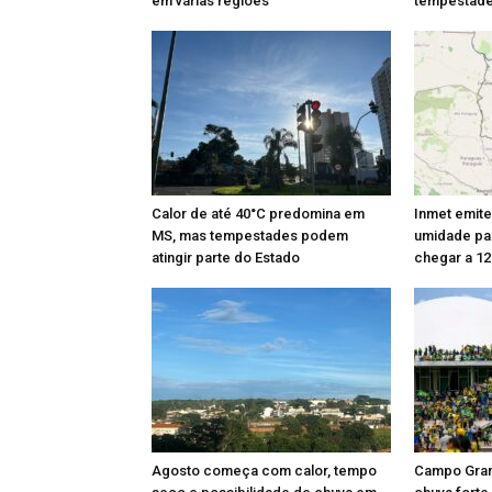
em várias regiões
tempestade
Calor de até 40°C predomina em
Inmet emite
MS, mas tempestades podem
umidade pa
atingir parte do Estado
chegar a 1
Agosto começa com calor, tempo
Campo Gra