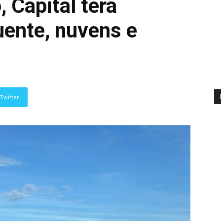
, Capital terá
ente, nuvens e
a
Twitter