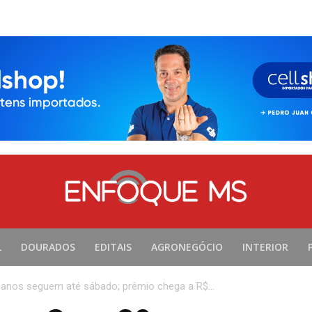
L
DOURADOS
EDITAIS
AGRONEGÓCIO
INTERIOR
anos seguem até sábado; prêmio chega a R$...