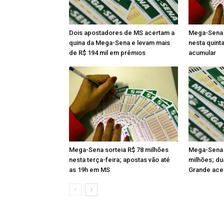
Dois apostadores de MS acertam a
Mega-Sena s
quina da Mega-Sena e levam mais
nesta quint
de R$ 194 mil em prêmios
acumular
Mega-Sena sorteia R$ 78 milhões
Mega-Sena 
nesta terça-feira; apostas vão até
milhões; d
as 19h em MS
Grande acer