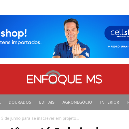
L
DOURADOS
EDITAIS
AGRONEGÓCIO
INTERIOR
3 de junho para se inscrever em projeto...