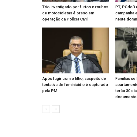
Trio investigado por furtos e roubos
PT, PCdoB e
de motocicletas é preso em
campanha e
operação da Polícia Civil
neste domi
Após fugir com o filho, suspeito de
Famílias se
tentativa de feminicídio é capturado
apartament
pela PM
terão 30 di
documento