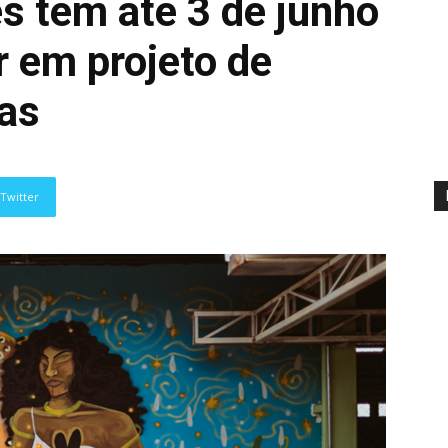
s têm até 3 de junho
r em projeto de
as
Twitter