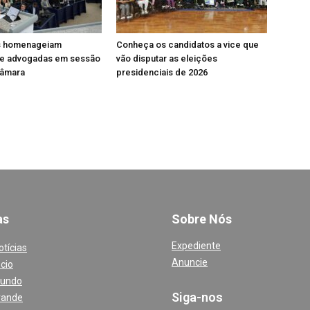
s homenageiam
Conheça os candidatos a vice que
e advogadas em sessão
vão disputar as eleições
Câmara
presidenciais de 2026
a
s
Sobre Nós
Expediente
otícias
Anuncie
cio
Mundo
Siga-nos
rande