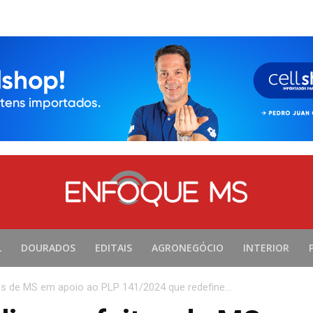
L
DOURADOS
EDITAIS
AGRONEGÓCIO
INTERIOR
s de MS em apoio ao PLP 141/2024 que redefine...