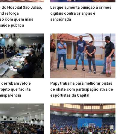
 do Hospital São Julião,
Lei que aumenta punição a crimes
id reforça
digitais contra crianças é
so com quem mais
sancionada
saúde pública
 derrubam veto e
Papy trabalha para melhorar pistas
ojeto que facilita
de skate com participação ativa de
ansparência
esportistas da Capital