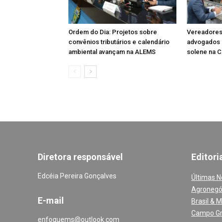
Ordem do Dia: Projetos sobre
Vereadore
convênios tributários e calendário
advogados 
ambiental avançam na ALEMS
solene na 
Diretora responsável
Editori
Edcéia Pereira Gonçalves
Últimas N
Agronegó
E-mail
Brasil & 
Campo G
enfoquems@outlook.com