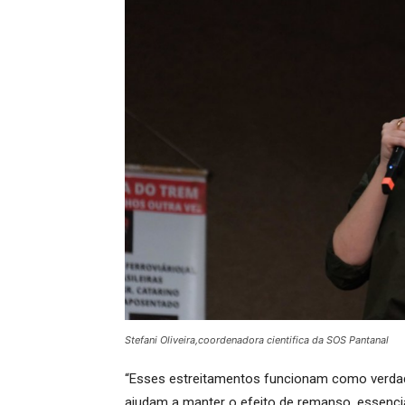
Stefani Oliveira,coordenadora cientifica da SOS Pantanal
“Esses estreitamentos funcionam como verdade
ajudam a manter o efeito de remanso, essencial