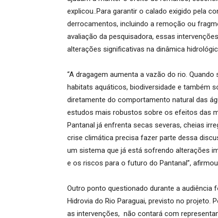
explicou..Para garantir o calado exigido pela 
derrocamentos, incluindo a remoção ou frag
avaliação da pesquisadora, essas intervençõ
alterações significativas na dinâmica hidrológic
“A dragagem aumenta a vazão do rio. Quando se
habitats aquáticos, biodiversidade e também 
diretamente do comportamento natural das águ
estudos mais robustos sobre os efeitos das m
Pantanal já enfrenta secas severas, cheias ir
crise climática precisa fazer parte dessa di
um sistema que já está sofrendo alterações im
e os riscos para o futuro do Pantanal”, afirmou
Outro ponto questionado durante a audiência
Hidrovia do Rio Paraguai, previsto no projeto.
as intervenções, não contará com representan