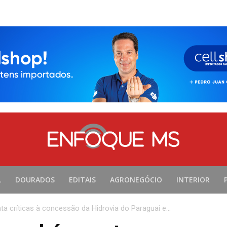
L
DOURADOS
EDITAIS
AGRONEGÓCIO
INTERIOR
 críticas à concessão da Hidrovia do Paraguai e...