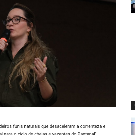
iros funis naturais que desaceleram a correnteza e
 para o ciclo de cheias e vazantes do Pantanal”,