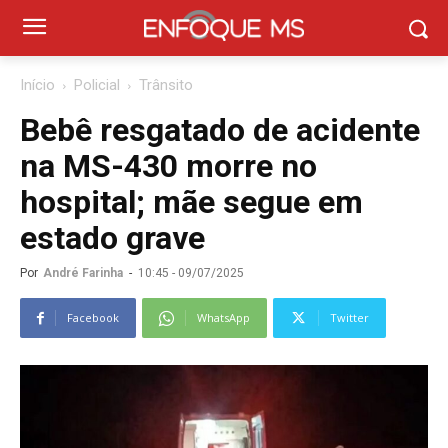
Início
Policial
Trânsito
Bebê resgatado de acidente
na MS-430 morre no
hospital; mãe segue em
estado grave
Por
André Farinha
-
10:45 - 09/07/2025
Facebook
WhatsApp
Twitter