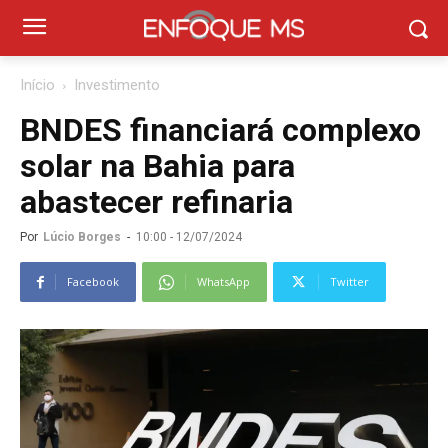
Início
Investimento
BNDES financiará complexo
solar na Bahia para
abastecer refinaria
Por
Lúcio Borges
-
10:00 - 12/07/2024
Facebook
WhatsApp
Twitter