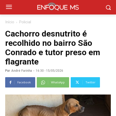
Início
Policial
Cachorro desnutrito é
recolhido no bairro São
Conrado e tutor preso em
flagrante
Por
André Farinha
-
16:30 - 15/05/2026
Facebook
WhatsApp
Twitter