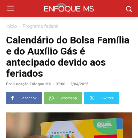
Início
Programa federal
Calendário do Bolsa Família
e do Auxílio Gás é
antecipado devido aos
feriados
Por
Redação Enfoque MS
-
07:00 - 12/04/2025
Facebook
WhatsApp
Twitter