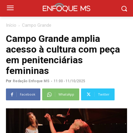
Início
Campo Grande
Campo Grande amplia
acesso à cultura com peça
em penitenciárias
femininas
Por
Redação Enfoque MS
-
11:00 - 11/10/2025
Facebook
WhatsApp
Twitter