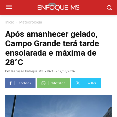
Início
Meteorologia
Após amanhecer gelado,
Campo Grande terá tarde
ensolarada e máxima de
28°C
Por
Redação Enfoque MS
-
06:15 - 02/06/2026
Facebook
WhatsApp
Twitter