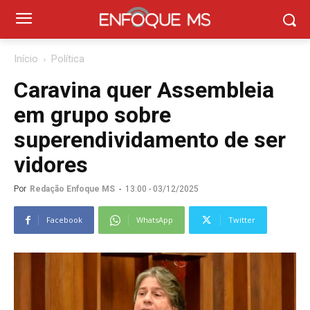
Início
Política
Caravina quer Assembleia
em grupo sobre
superendividamento de ser
vidores
Por
Redação Enfoque MS
-
13:00 - 03/12/2025
Facebook
WhatsApp
Twitter