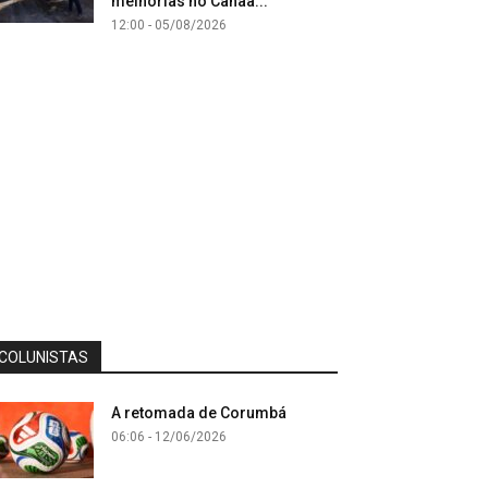
melhorias no Canaã...
12:00 - 05/08/2026
COLUNISTAS
A retomada de Corumbá
06:06 - 12/06/2026