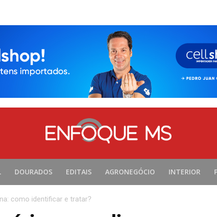
L
DOURADOS
EDITAIS
AGRONEGÓCIO
INTERIOR
na: como identificar e tratar?