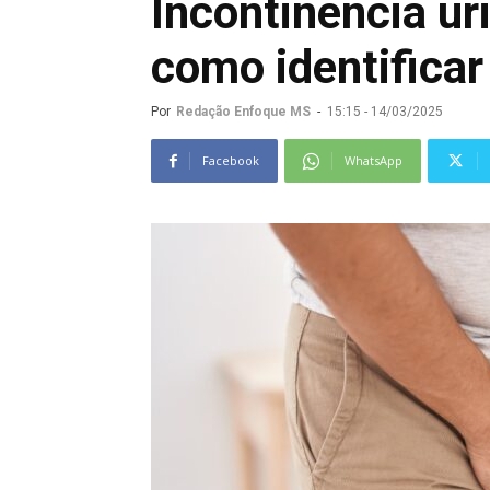
Incontinência ur
como identificar 
Por
Redação Enfoque MS
-
15:15 - 14/03/2025
Facebook
WhatsApp