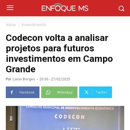
Início
Investimento
Codecon volta a analisar
projetos para futuros
investimentos em Campo
Grande
Por
Lúcio Borges
-
20:00 - 27/02/2025
Facebook
WhatsApp
Twitter