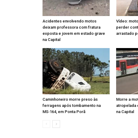
Acidentes envolvendo motos
Vídeo: moto
deixam professora com fratura
perder cont
exposta e jovem em estado grave
arrastado p
na Capital
Caminhoneiro morre preso às
Morre a mot
ferragens após tombamento na
atropelada 
MS‑164, em Ponta Porã
na Capital