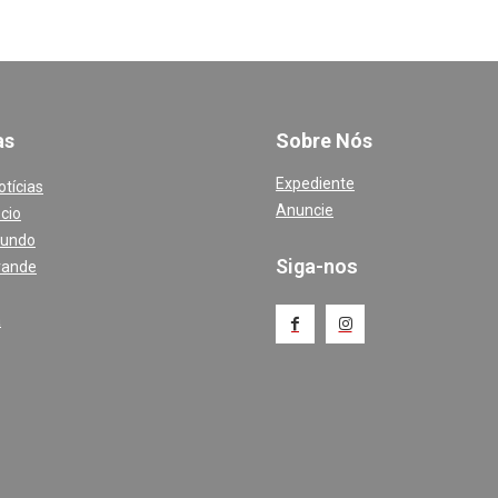
a
s
Sobre Nós
Expediente
otícias
Anuncie
cio
Mundo
Siga-nos
rande
a