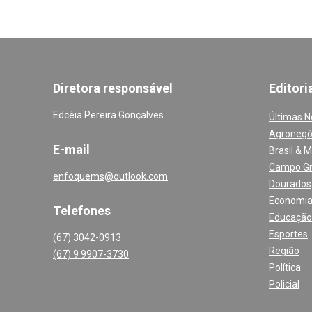
Diretora responsável
Editori
Edcéia Pereira Gonçalves
Últimas N
Agronegó
E-mail
Brasil & 
Campo G
enfoquems@outlook.com
Dourados
Economi
Telefones
Educação
Esportes
(67) 3042-0913
Região
(67) 9 9907-3730
Política
Policial