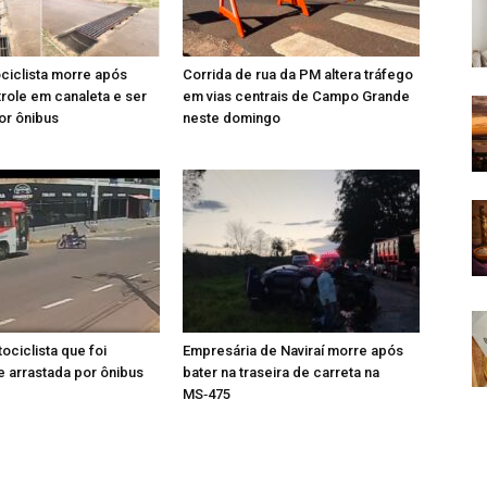
ciclista morre após
Corrida de rua da PM altera tráfego
role em canaleta e ser
em vias centrais de Campo Grande
or ônibus
neste domingo
ociclista que foi
Empresária de Naviraí morre após
e arrastada por ônibus
bater na traseira de carreta na
MS‑475