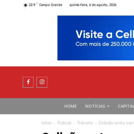
C
quinta-feira, 6 de agosto, 2026
22.9
Campo Grande
HOME
NOTÍCIAS
CAPITA
Início
Policial
Trânsito
Colisão entre car