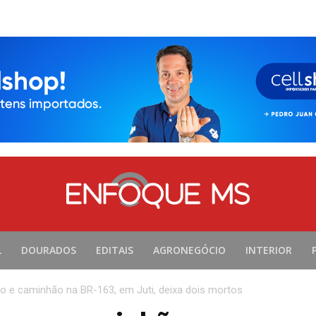
L
DOURADOS
EDITAIS
AGRONEGÓCIO
INTERIOR
ro e caminhão na BR-163, em Juti, deixa dois mortos