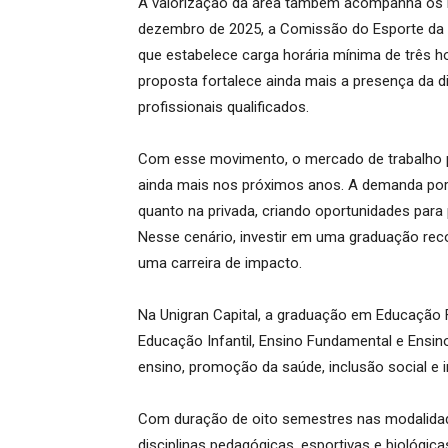
A valorização da área também acompanha os i
dezembro de 2025, a Comissão do Esporte da 
que estabelece carga horária mínima de três h
proposta fortalece ainda mais a presença da di
profissionais qualificados.
Com esse movimento, o mercado de trabalho p
ainda mais nos próximos anos. A demanda por
quanto na privada, criando oportunidades para 
Nesse cenário, investir em uma graduação reco
uma carreira de impacto.
Na Unigran Capital, a graduação em Educação F
Educação Infantil, Ensino Fundamental e Ensi
ensino, promoção da saúde, inclusão social e i
Com duração de oito semestres nas modalidad
disciplinas pedagógicas, esportivas e biológi