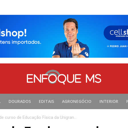
L
DOURADOS
EDITAIS
AGRONEGÓCIO
INTERIOR
 curso de Educação Física da Unigran...