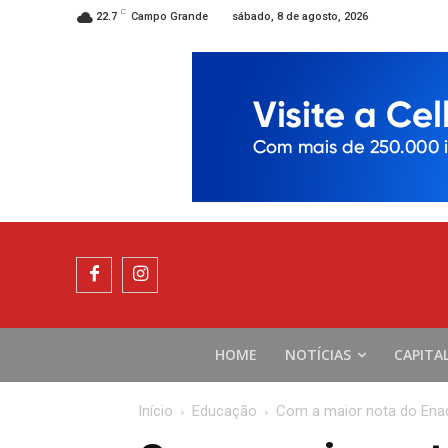
C
sábado, 8 de agosto, 2026
22.7
Campo Grande
HOME
NOTÍCIAS
CAPITA
Início
Educação
Com a maior nota do Enade