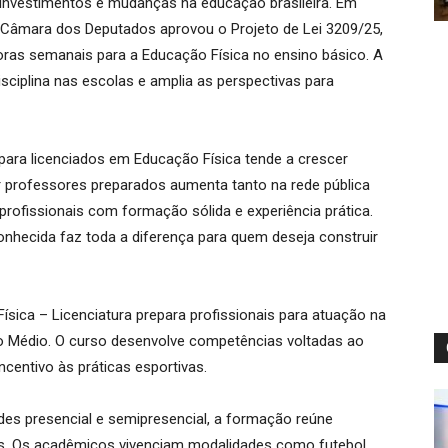
nvestimentos e mudanças na educação brasileira. Em
Câmara dos Deputados aprovou o Projeto de Lei 3209/25,
oras semanais para a Educação Física no ensino básico. A
sciplina nas escolas e amplia as perspectivas para
ara licenciados em Educação Física tende a crescer
 professores preparados aumenta tanto na rede pública
profissionais com formação sólida e experiência prática.
nhecida faz toda a diferença para quem deseja construir
ísica – Licenciatura prepara profissionais para atuação na
no Médio. O curso desenvolve competências voltadas ao
ncentivo às práticas esportivas.
es presencial e semipresencial, a formação reúne
cas. Os acadêmicos vivenciam modalidades como futebol,