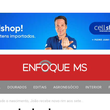
L
DOURADOS
EDITAIS
AGRONEGÓCIO
INTERIOR
de o nascimento, João recebe novo rim aos sete...