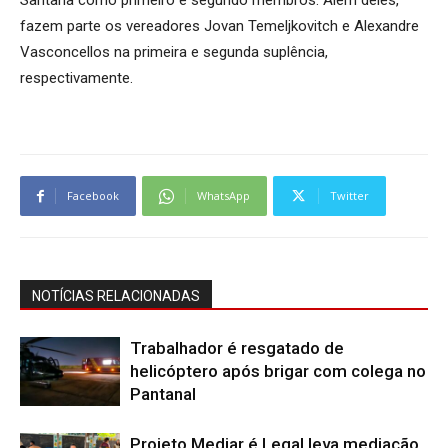
Santana como primeiro e segundo membros. Além deles,
fazem parte os vereadores Jovan Temeljkovitch e Alexandre
Vasconcellos na primeira e segunda suplência,
respectivamente.
Facebook
WhatsApp
Twitter
NOTÍCIAS RELACIONADAS
Trabalhador é resgatado de
helicóptero após brigar com colega no
Pantanal
Projeto Mediar é Legal leva mediação