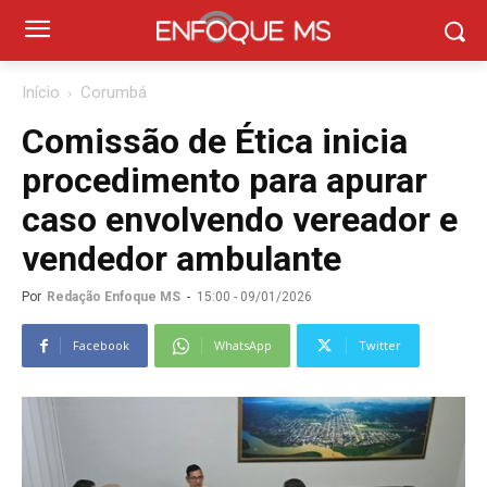
Início
Corumbá
Comissão de Ética inicia
procedimento para apurar
caso envolvendo vereador e
vendedor ambulante
Por
Redação Enfoque MS
-
15:00 - 09/01/2026
Facebook
WhatsApp
Twitter