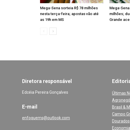
Mega-Sena sorteia R$ 78 milhões
Mega-Sena 
nesta terça-feira; apostas vão até
milhões; d
as 19h em MS
Grande acer
Diretora responsável
Editori
Edcéia Pereira Gonçalves
Últimas N
Agronegó
E-mail
Brasil & 
Campo G
enfoquems@outlook.com
Dourados
Economi