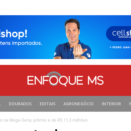
L
DOURADOS
EDITAIS
AGRONEGÓCIO
INTERIOR
s na Mega-Sena; prêmio é de R$ 11,3 milhões