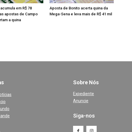
acumula em R$ 78
Aposta de Bonito acerta quina da
uas apostas de Campo
Mega-Sena e leva mais de R$ 41 mil
tam a quina
a
s
Sobre Nós
Expediente
otícias
Anuncie
cio
Mundo
Siga-nos
rande
a