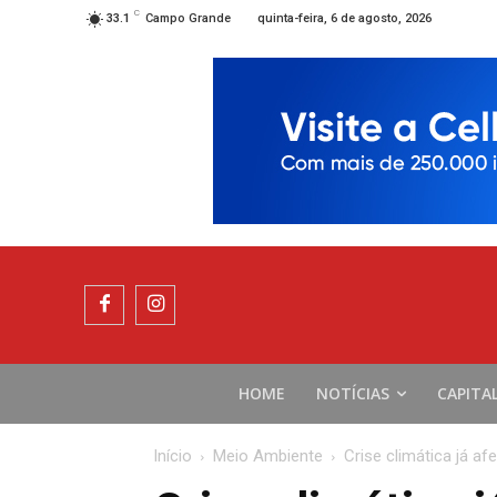
C
quinta-feira, 6 de agosto, 2026
33.1
Campo Grande
HOME
NOTÍCIAS
CAPITA
Início
Meio Ambiente
Crise climática já af