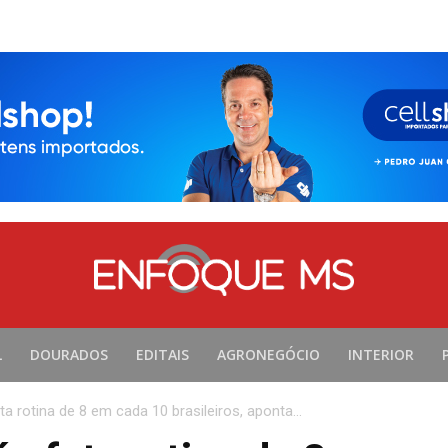
L
DOURADOS
EDITAIS
AGRONEGÓCIO
INTERIOR
eta rotina de 8 em cada 10 brasileiros, aponta...