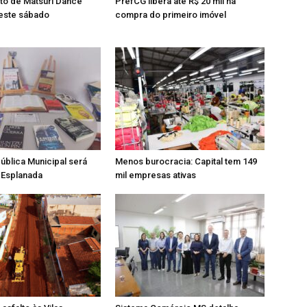
ito de Matsuri Dance
PrefCG libera até R$ 20 mil na
este sábado
compra do primeiro imóvel
Pública Municipal será
Menos burocracia: Capital tem 149
a Esplanada
mil empresas ativas