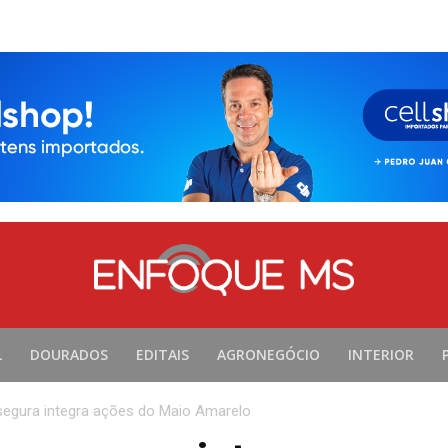
L
DOURADOS
EDITAIS
AGRONEGÓCIO
INTERIOR
segura integra ações do Maio Amarelo