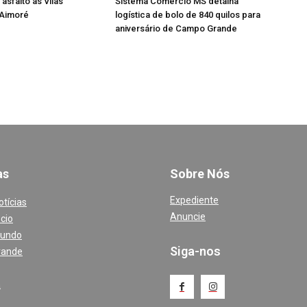
 asfalto às Vilas
Sistema Comércio MS detalha
 Aimoré
logística de bolo de 840 quilos para
aniversário de Campo Grande
a
s
Sobre Nós
Expediente
otícias
Anuncie
cio
Mundo
Siga-nos
rande
a