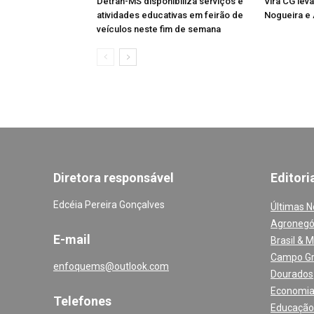
Detran-MS disponibiliza serviços e
Vira CG leva
atividades educativas em feirão de
Nogueira e
veículos neste fim de semana
Diretora responsável
Editori
Edcéia Pereira Gonçalves
Últimas N
Agronegó
E-mail
Brasil & 
Campo G
enfoquems@outlook.com
Dourados
Economi
Telefones
Educação