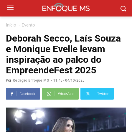
Início
Evento
Deborah Secco, Laís Souza
e Monique Evelle levam
inspiração ao palco do
EmpreendeFest 2025
Por
Redação Enfoque MS
-
11:45 - 04/10/2025
Facebook
WhatsApp
Twitter