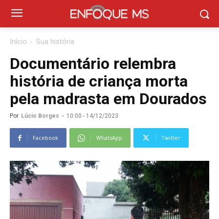
Início
Sua história
Documentário relembra
história de criança morta
pela madrasta em Dourados
Por
Lúcio Borges
-
10:00 - 14/12/2023
Facebook
WhatsApp
Twitter