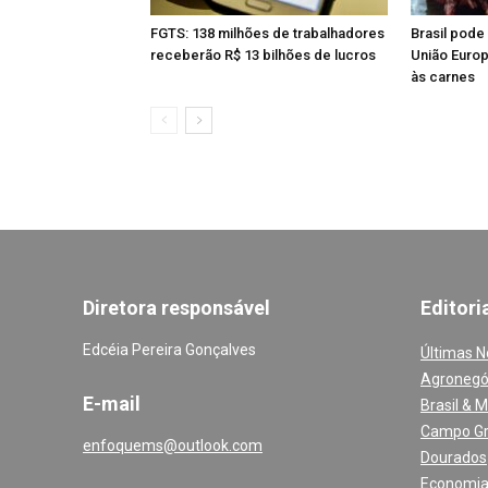
FGTS: 138 milhões de trabalhadores
Brasil pode
receberão R$ 13 bilhões de lucros
União Euro
às carnes
Diretora responsável
Editori
Edcéia Pereira Gonçalves
Últimas N
Agronegó
E-mail
Brasil & 
Campo G
enfoquems@outlook.com
Dourados
Economi