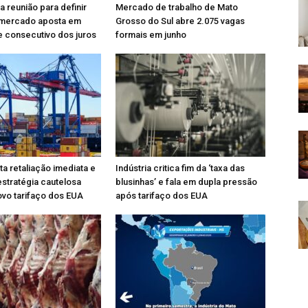
a reunião para definir
Mercado de trabalho de Mato
; mercado aposta em
Grosso do Sul abre 2.075 vagas
e consecutivo dos juros
formais em junho
ta retaliação imediata e
Indústria critica fim da ‘taxa das
stratégia cautelosa
blusinhas’ e fala em dupla pressão
ovo tarifaço dos EUA
após tarifaço dos EUA