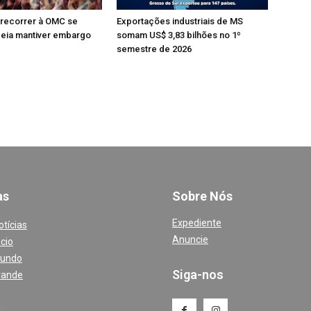
 recorrer à OMC se
Exportações industriais de MS
peia mantiver embargo
somam US$ 3,83 bilhões no 1º
semestre de 2026
a
s
Sobre Nós
Expediente
otícias
Anuncie
cio
Mundo
Siga-nos
rande
a