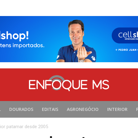
L
DOURADOS
EDITAIS
AGRONEGÓCIO
INTERIOR
ior patamar desde 2005