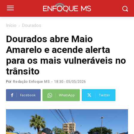
Início
Dourados
Dourados abre Maio
Amarelo e acende alerta
para os mais vulneráveis no
trânsito
Por
Redação Enfoque MS
-
18:30 - 05/05/2026
Facebook
WhatsApp
Twitter