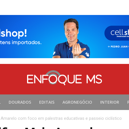
L
DOURADOS
EDITAIS
AGRONEGÓCIO
INTERIOR
 Amarelo com foco em palestras educativas e passeio ciclístico