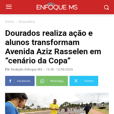
Início
Dourados
Dourados realiza ação e
alunos transformam
Avenida Aziz Rasselen em
“cenário da Copa”
Por
Redação Enfoque MS
-
16:30 - 12/06/2026
Facebook
WhatsApp
Twitter