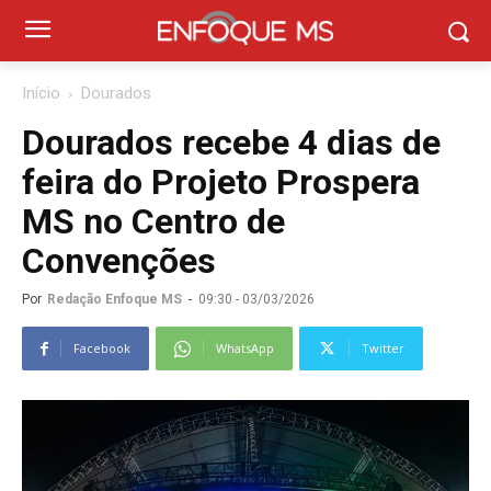
Início
Dourados
Dourados recebe 4 dias de
feira do Projeto Prospera
MS no Centro de
Convenções
Por
Redação Enfoque MS
-
09:30 - 03/03/2026
Facebook
WhatsApp
Twitter