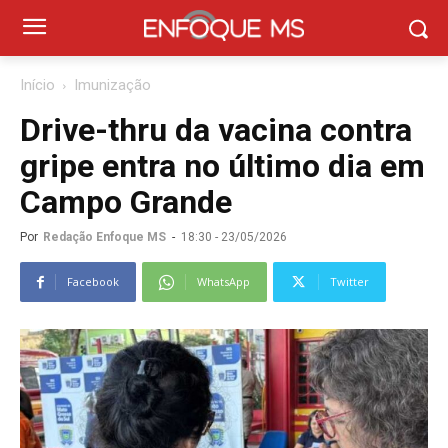
Início
Imunização
Drive-thru da vacina contra
gripe entra no último dia em
Campo Grande
Por
Redação Enfoque MS
-
18:30 - 23/05/2026
Facebook
WhatsApp
Twitter