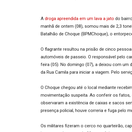
A
droga apreendida em um lava a jato
do bairr
manhã de ontem (08), somou mais de 2,3 tone
Batalhão de Choque (BPMChoque), o entorpecen
O flagrante resultou na prisão de cinco pesso
automóveis de passeio. O responsável pelo cam
feira (05). No domingo (07), a deixou com um d
da Rua Camila para iniciar a viagem. Pelo serviç
O Choque chegou até o local mediante recebi
movimentação suspeita. Ao conferir os fatos, a
observaram a existência de caixas e sacos se
presença policial, houve correria e fuga pelo 
Os militares fizeram o cerco no quarteirão, ca