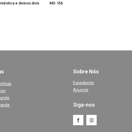
oméstica e deixou dois
MS-156
a
s
Sobre Nós
Expediente
otícias
Anuncie
cio
Mundo
Siga-nos
rande
a