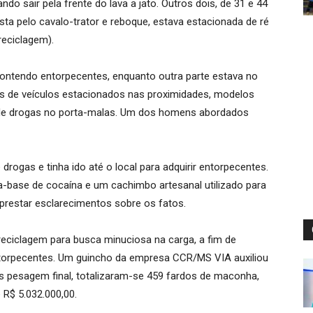
ndo sair pela frente do lava a jato. Outros dois, de 31 e 44
sta pelo cavalo-trator e reboque, estava estacionada de ré
reciclagem).
contendo entorpecentes, enquanto outra parte estava no
 de veículos estacionados nas proximidades, modelos
 drogas no porta-malas. Um dos homens abordados
drogas e tinha ido até o local para adquirir entorpecentes.
-base de cocaína e um cachimbo artesanal utilizado para
restar esclarecimentos sobre os fatos.
eciclagem para busca minuciosa na carga, a fim de
entorpecentes. Um guincho da empresa CCR/MS VIA auxiliou
 pesagem final, totalizaram-se 459 fardos de maconha,
 R$ 5.032.000,00.