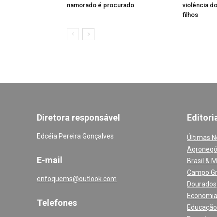
namorado é procurado
violência d
filhos
Diretora responsável
Editori
Edcéia Pereira Gonçalves
Últimas N
Agronegó
E-mail
Brasil & 
Campo G
enfoquems@outlook.com
Dourados
Economi
Telefones
Educação