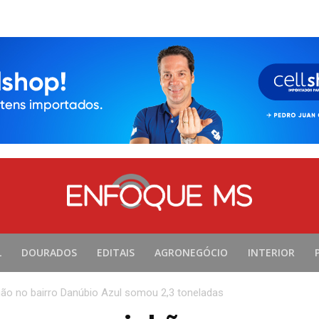
L
DOURADOS
EDITAIS
AGRONEGÓCIO
INTERIOR
ão no bairro Danúbio Azul somou 2,3 toneladas