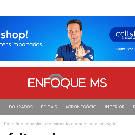
L
DOURADOS
EDITAIS
AGRONEGÓCIO
INTERIOR
de Dourados consolida crescimento econômico e inovação