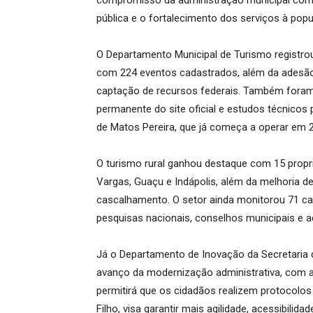
compromisso da administração municipal com
pública e o fortalecimento dos serviços à popu
O Departamento Municipal de Turismo registro
com 224 eventos cadastrados, além da adesão a
captação de recursos federais. Também foram p
permanente do site oficial e estudos técnicos 
de Matos Pereira, que já começa a operar em 
O turismo rural ganhou destaque com 15 propr
Vargas, Guaçu e Indápolis, além da melhoria 
cascalhamento. O setor ainda monitorou 71 cad
pesquisas nacionais, conselhos municipais e 
Já o Departamento de Inovação da Secretaria 
avanço da modernização administrativa, com a 
permitirá que os cidadãos realizem protocolos o
Filho, visa garantir mais agilidade, acessibilid