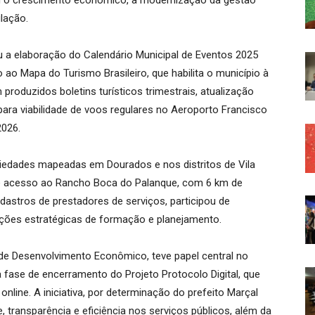
 o crescimento econômico, a modernização da gestão
lação.
u a elaboração do Calendário Municipal de Eventos 2025
o Mapa do Turismo Brasileiro, que habilita o município à
roduzidos boletins turísticos trimestrais, atualização
para viabilidade de voos regulares no Aeroporto Francisco
2026.
iedades mapeadas em Dourados e nos distritos de Vila
de acesso ao Rancho Boca do Palanque, com 6 km de
astros de prestadores de serviços, participou de
ações estratégicas de formação e planejamento.
de Desenvolvimento Econômico, teve papel central no
fase de encerramento do Projeto Protocolo Digital, que
nline. A iniciativa, por determinação do prefeito Marçal
ade, transparência e eficiência nos serviços públicos, além da