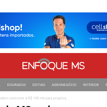
L
DOURADOS
EDITAIS
AGRONEGÓCIO
INTERIOR
dem concorrer a R$ 100 mil para projetos...