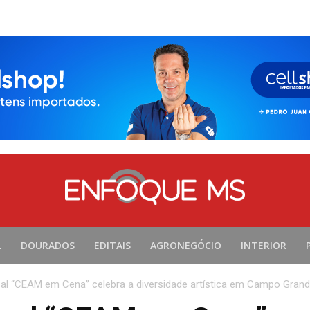
L
DOURADOS
EDITAIS
AGRONEGÓCIO
INTERIOR
al “CEAM em Cena” celebra a diversidade artística em Campo Gran