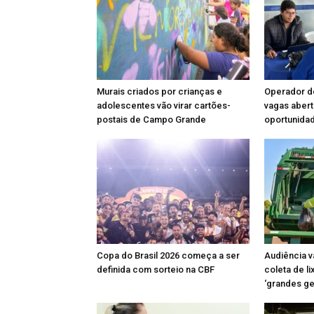
Murais criados por crianças e
Operador de 
adolescentes vão virar cartões-
vagas abert
postais de Campo Grande
oportunida
Copa do Brasil 2026 começa a ser
Audiência v
definida com sorteio na CBF
coleta de l
‘grandes g