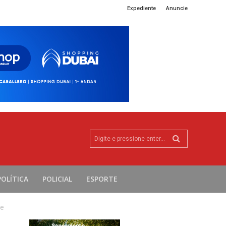
Expediente
Anuncie
Digite e pressione enter...
POLÍTICA
POLICIAL
ESPORTE
de