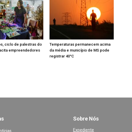
, ciclo de palestras do
Temperaturas permanecem acima
acita empreendedores
da média e município de MS pode
registrar 40°C
a
s
Sobre Nós
Expediente
otícias