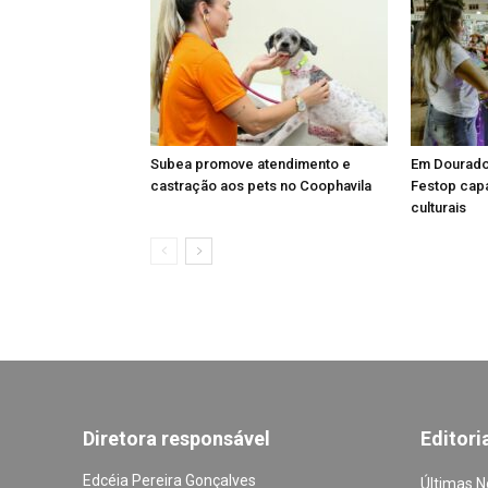
Subea promove atendimento e
Em Dourados
castração aos pets no Coophavila
Festop cap
culturais
Diretora responsável
Editori
Edcéia Pereira Gonçalves
Últimas N