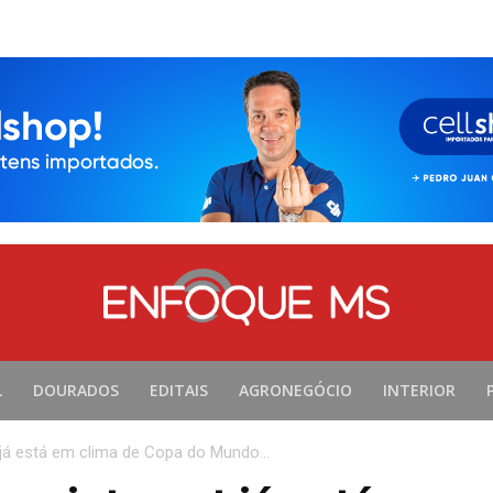
L
DOURADOS
EDITAIS
AGRONEGÓCIO
INTERIOR
 já está em clima de Copa do Mundo...