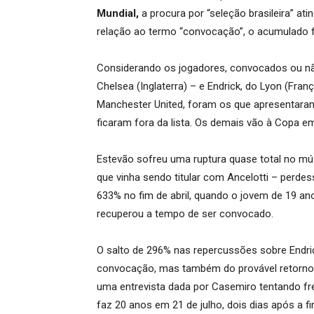
Mundial,
a procura por “seleção brasileira” ati
relação ao termo “convocação”, o acumulado fo
Considerando os jogadores, convocados ou nã
Chelsea (Inglaterra) – e Endrick, do Lyon (Fra
Manchester United, foram os que apresentaram 
ficaram fora da lista. Os demais vão à Copa e
Estevão sofreu uma ruptura quase total no músc
que vinha sendo titular com Ancelotti – perd
633% no fim de abril, quando o jovem de 19 an
recuperou a tempo de ser convocado.
O salto de 296% nas repercussões sobre Endri
convocação, mas também do provável retorno
uma entrevista dada por Casemiro tentando fre
faz 20 anos em 21 de julho, dois dias após a fi