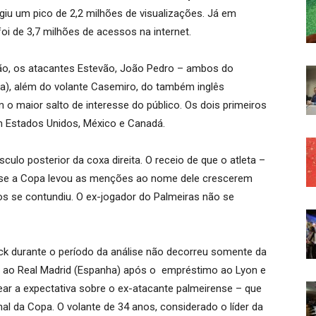
ngiu um pico de 2,2 milhões de visualizações. Já em
i de 3,7 milhões de acessos na internet.
o, os atacantes Estevão, João Pedro – ambos do
nça), além do volante Casemiro, do também inglês
o maior salto de interesse do público. Os dois primeiros
m Estados Unidos, México e Canadá.
ulo posterior da coxa direita. O receio de que o atleta –
esse a Copa levou as menções ao nome dele crescerem
os se contundiu. O ex-jogador do Palmeiras não se
ck durante o período da análise não decorreu somente da
 ao Real Madrid (Espanha) após o empréstimo ao Lyon e
ar a expectativa sobre o ex-atacante palmeirense – que
nal da Copa. O volante de 34 anos, considerado o líder da