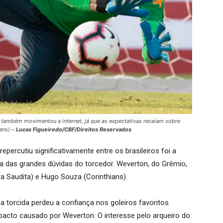
i também movimentou a internet, já que as expectativas recaíam sobre
ans) –
Lucas Figueiredo/CBF/Direitos Reservados
percutiu significativamente entre os brasileiros foi a
uma das grandes dúvidas do torcedor. Weverton, do Grêmio,
a Saudita) e Hugo Souza (Corinthians).
 torcida perdeu a confiança nos goleiros favoritos
pacto causado por Weverton. O interesse pelo arqueiro do