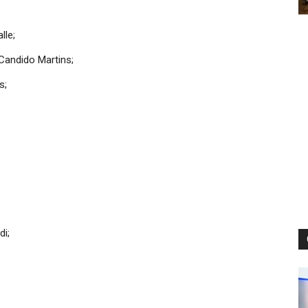
lle;
Candido Martins;
s;
di;