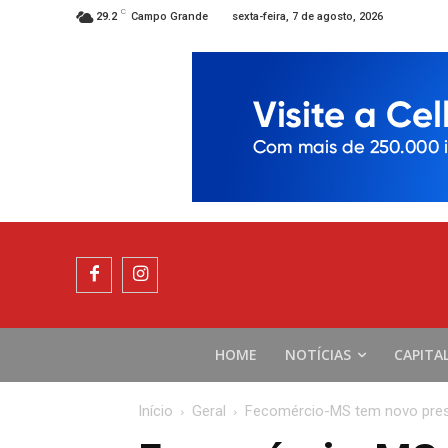
C
sexta-feira, 7 de agosto, 2026
29.2
Campo Grande
HOME
NOTÍCIAS
CAPITA
Início
Geral
Fecomércio-MS tem novo presi