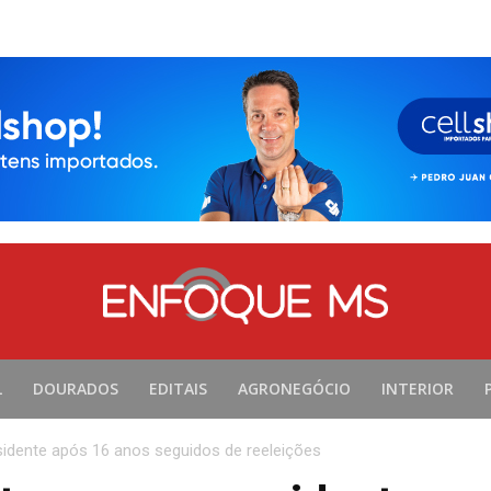
L
DOURADOS
EDITAIS
AGRONEGÓCIO
INTERIOR
dente após 16 anos seguidos de reeleições