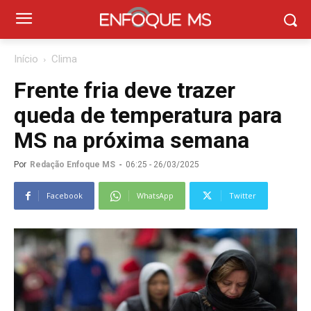
Início
Clima
Frente fria deve trazer
queda de temperatura para
MS na próxima semana
Por
Redação Enfoque MS
-
06:25 - 26/03/2025
Facebook
WhatsApp
Twitter