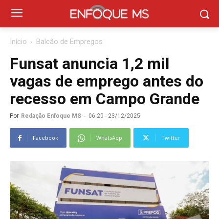
Início
Balcão de Empregos
Funsat anuncia 1,2 mil
vagas de emprego antes do
recesso em Campo Grande
Por
Redação Enfoque MS
-
06:20 - 23/12/2025
Facebook
WhatsApp
Twitter