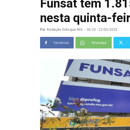
Funsat tem 1.81
nesta quinta-fe
Por
Redação Enfoque MS
-
06:20 - 22/05/2025
Facebook
WhatsApp