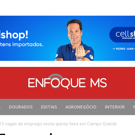
L
DOURADOS
EDITAIS
AGRONEGÓCIO
INTERIOR
15 vagas de emprego nesta quinta-feira em Campo Grande