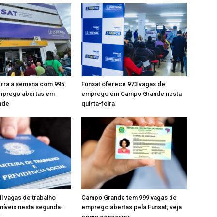
erra a semana com 995
Funsat oferece 973 vagas de
mprego abertas em
emprego em Campo Grande nesta
nde
quinta-feira
il vagas de trabalho
Campo Grande tem 999 vagas de
níveis nesta segunda-
emprego abertas pela Funsat; veja
S
como concorrer