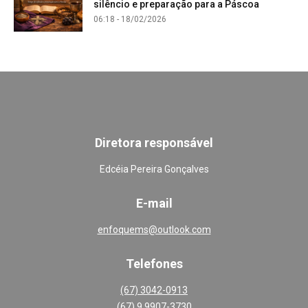
silêncio e preparação para a Páscoa
06:18 - 18/02/2026
Diretora responsável
Edcéia Pereira Gonçalves
E-mail
enfoquems@outlook.com
Telefones
(67) 3042-0913
(67) 9 9907-3730