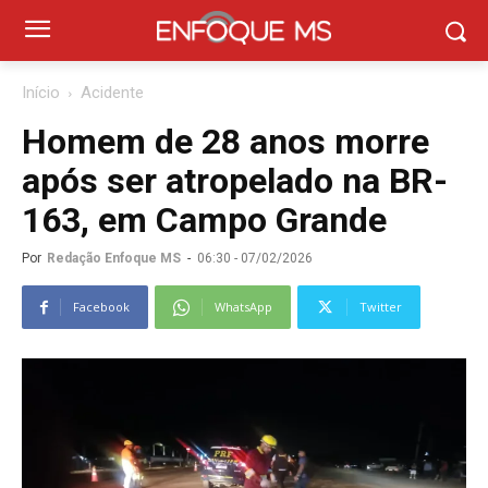
Início
Acidente
Homem de 28 anos morre
após ser atropelado na BR-
163, em Campo Grande
Por
Redação Enfoque MS
-
06:30 - 07/02/2026
Facebook
WhatsApp
Twitter