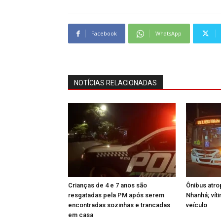
Facebook
WhatsApp
NOTÍCIAS RELACIONADAS
Crianças de 4 e 7 anos são
Ônibus atro
resgatadas pela PM após serem
Nhanhá; vít
encontradas sozinhas e trancadas
veículo
em casa