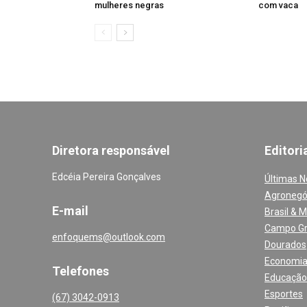
mulheres negras
com vaca
Diretora responsável
Editori
Edcéia Pereira Gonçalves
Últimas N
Agronegó
E-mail
Brasil & 
Campo G
enfoquems@outlook.com
Dourados
Economi
Telefones
Educação
Esportes
(67) 3042-0913