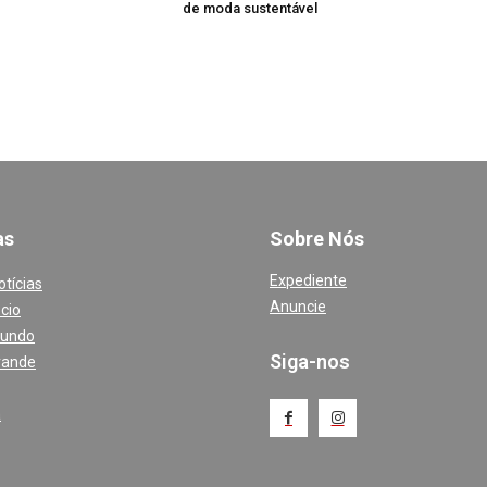
de moda sustentável
a
s
Sobre Nós
Expediente
otícias
Anuncie
cio
Mundo
Siga-nos
rande
a