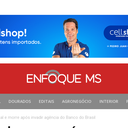
L
DOURADOS
EDITAIS
AGRONEGÓCIO
INTERIOR
 e morre após invadir agência do Banco do Brasil