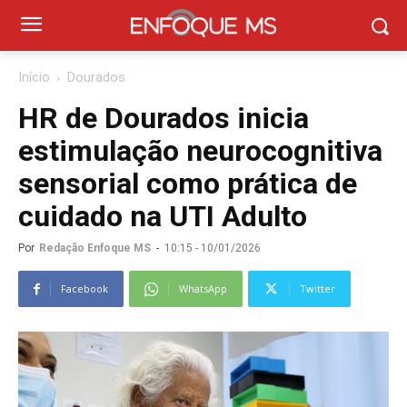
Início
Dourados
HR de Dourados inicia
estimulação neurocognitiva
sensorial como prática de
cuidado na UTI Adulto
Por
Redação Enfoque MS
-
10:15 - 10/01/2026
Facebook
WhatsApp
Twitter