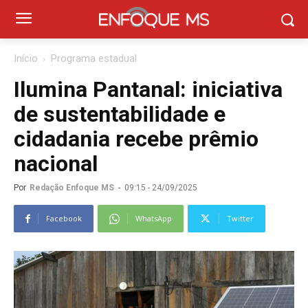
Início
Programa estadual
Ilumina Pantanal: iniciativa
de sustentabilidade e
cidadania recebe prêmio
nacional
Por
Redação Enfoque MS
-
09:15 - 24/09/2025
Facebook
WhatsApp
Twitter